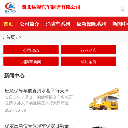
首页
公司简介
消防车系列
应急保障系列
新闻中
>
首页
> >
公司动态
行业动态
消防车新闻
成功案例
新闻中心
应急保障车购置清水县举行天津市
区援帮清水县医疗机构当急保障车
１日上午７月２，购放项目交车典礼正
在清水县人平易近病院举行天津市区援
辆购放项目交车典礼
帮清水县医疗机构当急保障车辆湖北应
2024-03-06
急保障车。怯加入交车典礼并颁布发表
发车县委常委兰州公交车应急保障、县
保定应急信号保障车保定挪动全面
副县长李建。 怯强调李建，续慎密联系